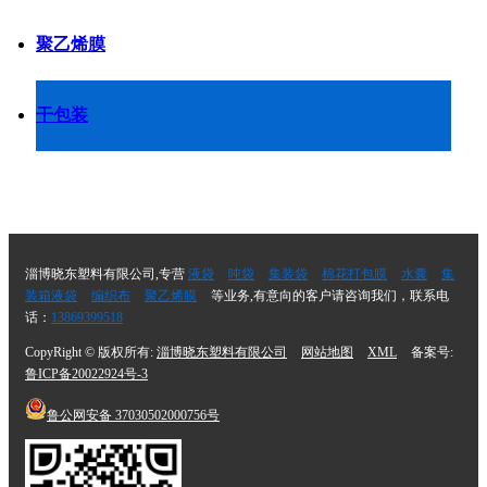
聚乙烯膜
干包装
淄博晓东塑料有限公司,专营
液袋
吨袋
集装袋
棉花打包膜
水囊
集
装箱液袋
编织布
聚乙烯膜
等业务,有意向的客户请咨询我们，联系电
话：
13869399518
CopyRight © 版权所有:
淄博晓东塑料有限公司
网站地图
XML
备案号:
鲁ICP备20022924号-3
鲁公网安备
37030502000756号