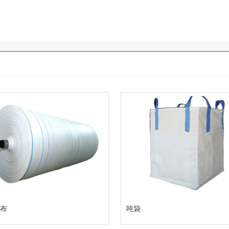
织布
吨袋