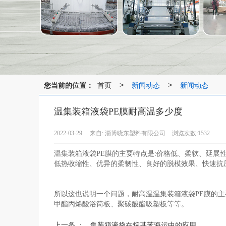
您当前的位置：
首页
新闻动态
新闻动态
>
>
温集装箱液袋PE膜耐高温多少度
2022-03-29
来自:
淄博晓东塑料有限公司
浏览次数:1532
温集装箱液袋PE膜的主要特点是:价格低、柔软、延展
低热收缩性、优异的柔韧性、良好的脱模效果、快速抗
所以这也说明一个问题，耐高温温集装箱液袋PE膜的
甲酯丙烯酸浴筒板、聚碳酸酯吸塑板等等。
上一条 ：
集装箱液袋在烷基苯海运中的应用